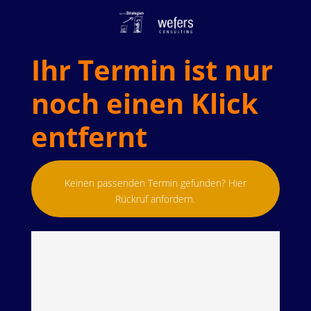
Ihr Termin ist nur
noch einen Klick
entfernt
Keinen passenden Termin gefunden? Hier
Rückruf anfordern.