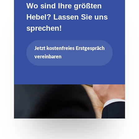
Wo sind Ihre größten
Hebel? Lassen Sie uns
sprechen!
Jetzt kostenfreies Erstgespräch
vereinbaren